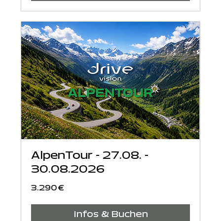
AlpenTour - 27.08. -
30.08.2026
3.290
3.290 €
Euro
Infos & Buchen