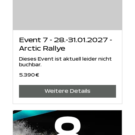
Event 7 - 28.-31.01.2027 -
Arctic Rallye
Dieses Event ist aktuell leider nicht
buchbar.
5.390
5.390 €
Euro
Weitere Details