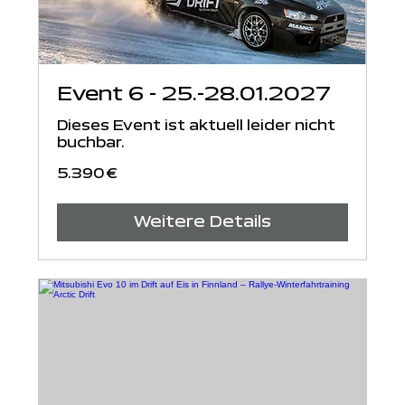
Event 6 - 25.-28.01.2027
Dieses Event ist aktuell leider nicht
buchbar.
5.390
5.390 €
Euro
Weitere Details