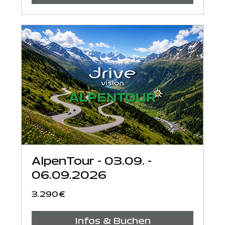
AlpenTour - 03.09. -
06.09.2026
3.290
3.290 €
Euro
Infos & Buchen