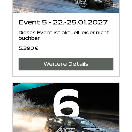
Event 5 - 22.-25.01.2027
Dieses Event ist aktuell leider nicht
buchbar.
5.390
5.390 €
Euro
Weitere Details