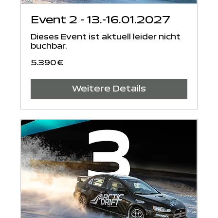
Event 2 - 13.-16.01.2027
Dieses Event ist aktuell leider nicht
buchbar.
5.390
5.390 €
Euro
Weitere Details